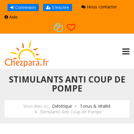
Nous contacter
Connexion
S'inscrire
Aide
TOGG
STIMULANTS ANTI COUP DE
POMPE
Vous êtes ici :
Diététique
Tonus & Vitalité
Stimulants Anti Coup de Pompe