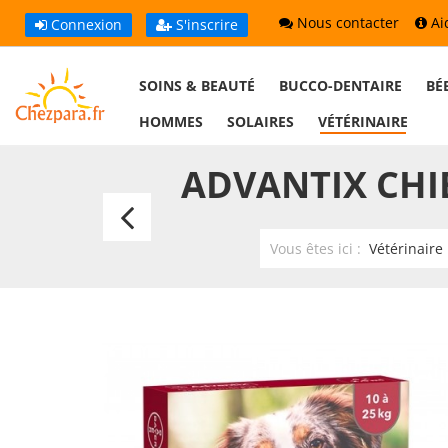
Nous contacter
Ai
Connexion
S'inscrire
SOINS & BEAUTÉ
BUCCO-DENTAIRE
BÉ
HOMMES
SOLAIRES
VÉTÉRINAIRE
ADVANTIX CHIE
Advantage
80
Vous êtes ici :
Vétérinaire
Chat
4kg
et
+