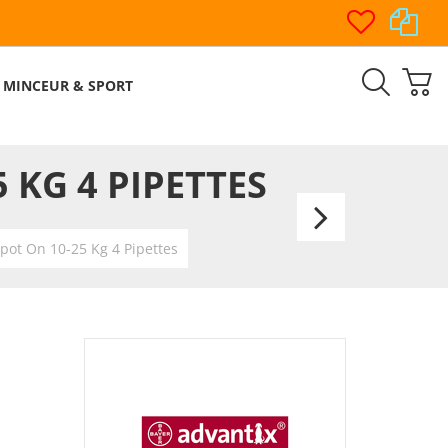
MINCEUR & SPORT
 KG 4 PIPETTES
Advant
Grand
pot On 10-25 Kg 4 Pipettes
Chien
Spot
On
25-