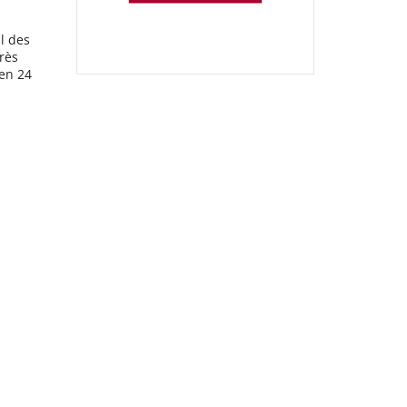
40
l des
rès
Kg
 en 24
4
Pipett