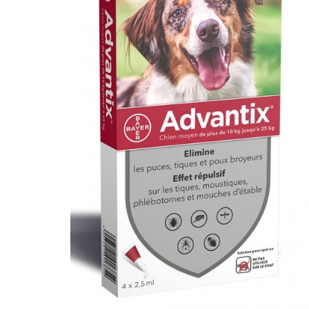
Bte
de
4