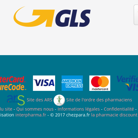
Site des ARS
Site de l'ordre des pharmaciens
du site
-
Qui sommes nous
-
Informations légales
-
Confidentialité
-
isation
interpharma.fr
- © 2017 chezpara.fr
la pharmacie discount