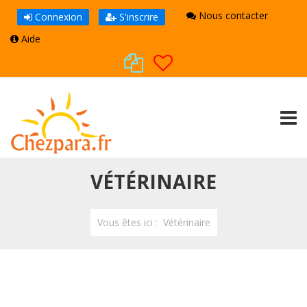
Nous contacter
Connexion
S'inscrire
Aide
TOGG
VÉTÉRINAIRE
Vous êtes ici :
Vétérinaire