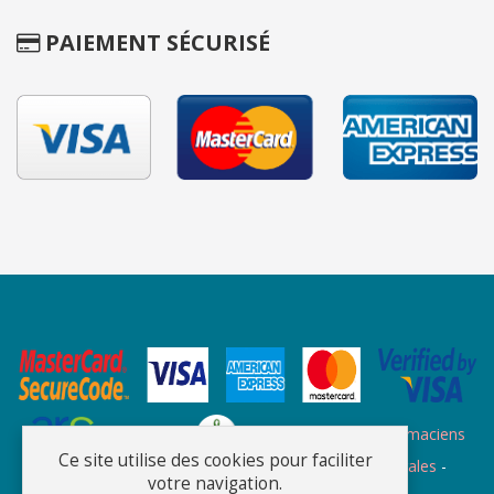
PAIEMENT SÉCURISÉ
Site des ARS
Site de l'ordre des pharmaciens
Ce site utilise des cookies pour faciliter
Plan du site
-
Qui sommes nous
-
Informations légales
-
votre navigation.
Confidentialité
-
C.G.V.