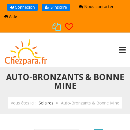
Nous contacter
Connexion
S'inscrire
Aide
TOGG
AUTO-BRONZANTS & BONNE
MINE
Vous êtes ici :
Solaires
Auto-Bronzants & Bonne Mine