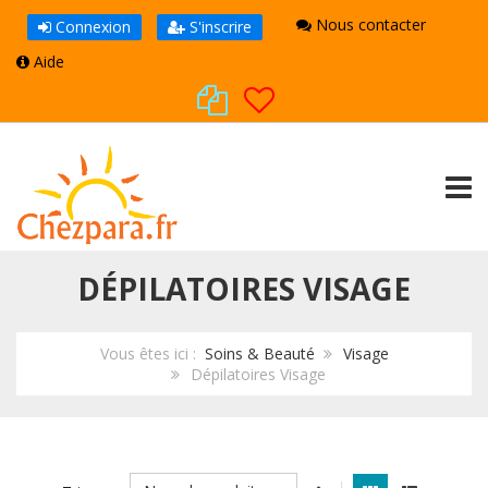
Nous contacter
Connexion
S'inscrire
Aide
TOGG
DÉPILATOIRES VISAGE
Vous êtes ici :
Soins & Beauté
Visage
Dépilatoires Visage