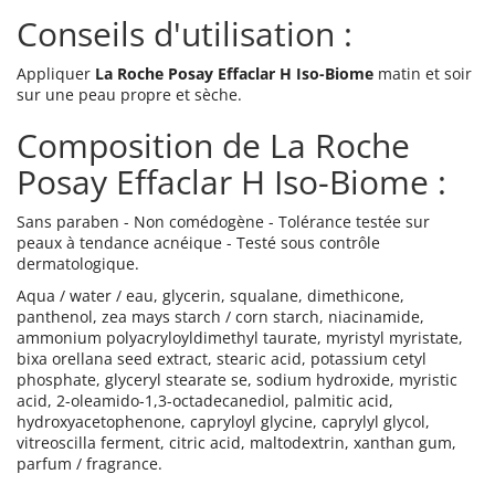
Conseils d'utilisation :
Appliquer
La Roche Posay Effaclar H Iso-Biome
matin et soir
sur une peau propre et sèche.
Composition de La Roche
Posay Effaclar H Iso-Biome :
Sans paraben - Non comédogène - Tolérance testée sur
peaux à tendance acnéique - Testé sous contrôle
dermatologique.
Aqua / water / eau, glycerin, squalane, dimethicone,
panthenol, zea mays starch / corn starch, niacinamide,
ammonium polyacryloyldimethyl taurate, myristyl myristate,
bixa orellana seed extract, stearic acid, potassium cetyl
phosphate, glyceryl stearate se, sodium hydroxide, myristic
acid, 2-oleamido-1,3-octadecanediol, palmitic acid,
hydroxyacetophenone, capryloyl glycine, caprylyl glycol,
vitreoscilla ferment, citric acid, maltodextrin, xanthan gum,
parfum / fragrance.