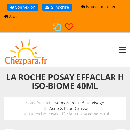
Nous contacter
Connexion
S'inscrire
Aide
TOGG
LA ROCHE POSAY EFFACLAR H
ISO-BIOME 40ML
Vous êtes ici :
Soins & Beauté
Visage
Acné & Peau Grasse
La Roche Posay Effaclar H Iso-Biome 40ml