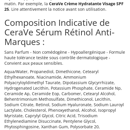
matin. Par exemple, la
CeraVe Crème Hydratante Visage SPF
25
. Lire attentivement la notice avant son utilisation.
Composition Indicative de
CeraVe Sérum Rétinol Anti-
Marques :
Sans Parfum - Non comédogène - Hypoallergénique - Formule
haute tolérance testée sous contrôle dermatologique -
Convient aux peaux sensibles.
Aqua/Water, Propanediol, Dimethicone, Cetearyl
Ethylhexanoate, Niacinamide, Ammonium
Polyacryloyldimethyl Taurate, Dipotassium Glycyrrhizate,
Hydrogenated Lecithin, Potassium Phosphate, Ceramide Np,
Ceramide Ap, Ceramide Eop, Carbomer, Cetearyl Alcohol,
Behentrimonium Methosulfate, Dimethiconol, Lecithin,
Sodium Citrate, Retinol, Sodium Hyaluronate, Sodium Lauroyl
Lactylate, Cholesterol, Phenoxyethanol, Alcohol, Isopropyl
Myristate, Caprylyl Glycol, Citric Acid, Trisodium
Ethylenediamine Disuccinate, Pentylene Glycol,
Phytosphingosine, Xanthan Gum, Polysorbate 20,