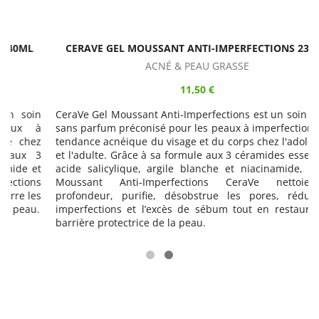
CERAVE GEL MOUSSANT ANTI-IMPERFECTIONS 236ML
ACNÉ & PEAU GRASSE
11,50 €
n
CeraVe Gel Moussant Anti-Imperfections est un soin lavant
à
sans parfum préconisé pour les peaux à imperfections et à
z
tendance acnéique du visage et du corps chez l'adolescent
3
et l'adulte. Grâce à sa formule aux 3 céramides essentiels,
t
acide salicylique, argile blanche et niacinamide, le Gel
s
Moussant Anti-Imperfections CeraVe nettoie en
s
profondeur, purifie, désobstrue les pores, réduit les
.
imperfections et l’excès de sébum tout en restaurant la
barrière protectrice de la peau.