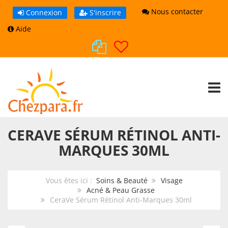
Nous contacter
Connexion
S'inscrire
Aide
TOGG
CERAVE SÉRUM RÉTINOL ANTI-
MARQUES 30ML
Vous êtes ici :
Soins & Beauté
Visage
Acné & Peau Grasse
CeraVe Sérum Rétinol Anti-Marques 30ml