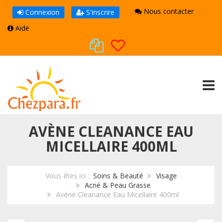
Nous contacter
Connexion
S'inscrire
Aide
TOGG
AVÈNE CLEANANCE EAU
MICELLAIRE 400ML
Vous êtes ici :
Soins & Beauté
Visage
Acné & Peau Grasse
Avène Cleanance Eau Micellaire 400ml