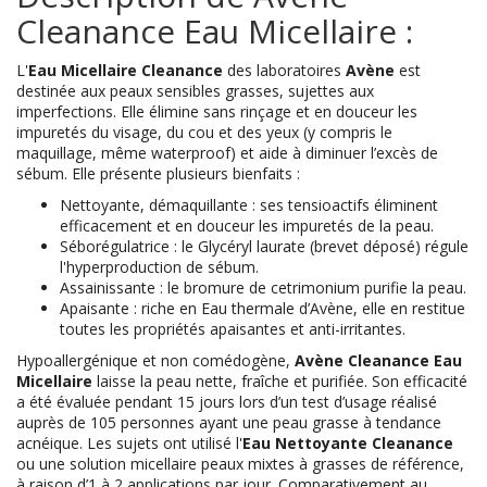
Cleanance Eau Micellaire :
L'
Eau Micellaire Cleanance
des laboratoires
Avène
est
destinée aux peaux sensibles grasses, sujettes aux
imperfections. Elle élimine sans rinçage et en douceur les
impuretés du visage, du cou et des yeux (y compris le
maquillage, même waterproof) et aide à diminuer l’excès de
sébum. Elle présente plusieurs bienfaits :
Nettoyante, démaquillante : ses tensioactifs éliminent
efficacement et en douceur les impuretés de la peau.
Séborégulatrice : le Glycéryl laurate (brevet déposé) régule
l'hyperproduction de sébum.
Assainissante : le bromure de cetrimonium purifie la peau.
Apaisante : riche en Eau thermale d’Avène, elle en restitue
toutes les propriétés apaisantes et anti-irritantes.
Hypoallergénique et non comédogène,
Avène Cleanance Eau
Micellaire
laisse la peau nette, fraîche et purifiée. Son efficacité
a été évaluée pendant 15 jours lors d’un test d’usage réalisé
auprès de 105 personnes ayant une peau grasse à tendance
acnéique. Les sujets ont utilisé l'
Eau Nettoyante Cleanance
ou une solution micellaire peaux mixtes à grasses de référence,
à raison d’1 à 2 applications par jour. Comparativement au