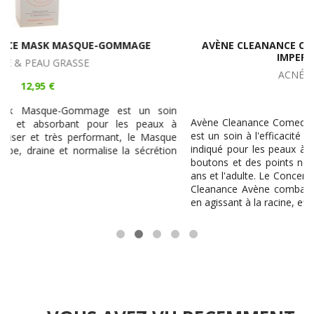
AVÈNE CLEANANCE COMEDOMED CONCENTRÉ ANTI-
IMPERFECTIONS 30ML
ACNÉ & PEAU GRASSE
15,95 €
n
Avène Cleanance Comedomed Concentré Anti-Imperfections
à
est un soin à l'efficacité anti-Imperfections rapide et durable
e
indiqué pour les peaux à tendance acnéique présentant des
n
boutons et des points noirs chez l'adolescent à partir de 12
ans et l'adulte. Le Concentré Anti-Imperfections Comedomed
Cleanance Avène combat les boutons et limite leur récidive
en agissant à la racine, efficacité prouvée dès 7 jours.