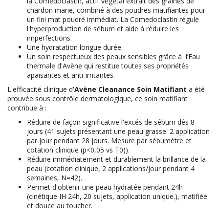
la Comedoclastin, actif végétal extrait des graines de
chardon marie, combiné à des poudres matifiantes pour
un fini mat poudré immédiat. La Comedoclastin régule
l'hyperproduction de sébum et aide à réduire les
imperfections.
Une hydratation longue durée.
Un soin respectueux des peaux sensibles grâce à l’Eau
thermale d'Avène qui restitue toutes ses propriétés
apaisantes et anti-irritantes.
L'efficacité clinique d'
Avène Cleanance Soin Matifiant
a été
prouvée sous contrôle dermatologique, ce soin matifiant
contribue à :
Réduire de façon significative l'excés de sébum dés 8
jours (41 sujets présentant une peau grasse. 2 application
par jour pendant 28 jours. Mesure par sébumètre et
cotation clinique (p<0,05 vs T0)).
Réduire immédiatement et durablement la brillance de la
peau (cotation clinique, 2 applications/jour pendant 4
semaines, N=42).
Permet d'obtenir une peau hydratée pendant 24h
(cinétique IH 24h, 20 sujets, application unique.), matifiée
et douce au toucher.