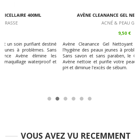
AVÈNE CLEANANCE GEL NETTOYANT 200ML
ACNÉ & PEAU GRASSE
9,50 €
é
Avène Cleanance Gel Nettoyant est un soin destiné à
s
l'hygiène des peaux jeunes à problèmes à tendance grasse.
s
Sans savon et sans paraben, le Gel Nettoyant Cleanance
t
Avène nettoie et purifie votre peau tout en respectant son
pH et diminue l'excès de sébum.
VOUS AVEZ VU RECEMMENT