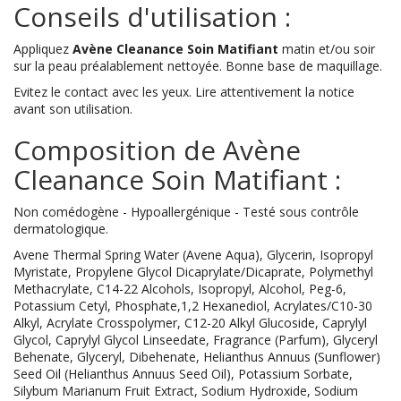
Conseils d'utilisation :
Appliquez
Avène Cleanance Soin Matifiant
matin et/ou soir
sur la peau préalablement nettoyée. Bonne base de maquillage.
Evitez le contact avec les yeux. Lire attentivement la notice
avant son utilisation.
Composition de Avène
Cleanance Soin Matifiant :
Non comédogène - Hypoallergénique - Testé sous contrôle
dermatologique.
Avene Thermal Spring Water (Avene Aqua), Glycerin, Isopropyl
Myristate, Propylene Glycol Dicaprylate/Dicaprate, Polymethyl
Methacrylate, C14-22 Alcohols, Isopropyl, Alcohol, Peg-6,
Potassium Cetyl, Phosphate,1,2 Hexanediol, Acrylates/C10-30
Alkyl, Acrylate Crosspolymer, C12-20 Alkyl Glucoside, Caprylyl
Glycol, Caprylyl Glycol Linseedate, Fragrance (Parfum), Glyceryl
Behenate, Glyceryl, Dibehenate, Helianthus Annuus (Sunflower)
Seed Oil (Helianthus Annuus Seed Oil), Potassium Sorbate,
Silybum Marianum Fruit Extract, Sodium Hydroxide, Sodium