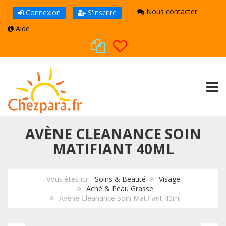
Nous contacter
Connexion
S'inscrire
Aide
TOGG
AVÈNE CLEANANCE SOIN
MATIFIANT 40ML
Vous êtes ici :
Soins & Beauté
Visage
Acné & Peau Grasse
Avène Cleanance Soin Matifiant 40ml