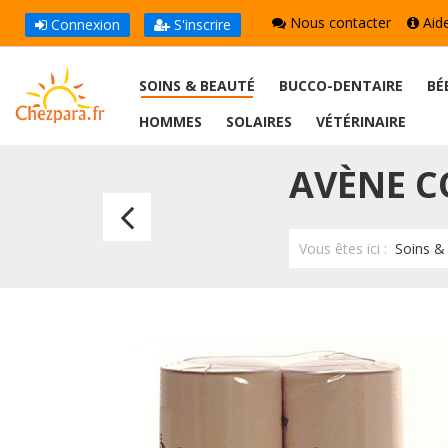
Nous contacter
Aid
Connexion
S'inscrire
SOINS & BEAUTÉ
BUCCO-DENTAIRE
BÉ
HOMMES
SOLAIRES
VÉTÉRINAIRE
AVÈNE C
Avène
Cold
Vous êtes ici :
Soins &
Cream
Stick
Lèvres
4g