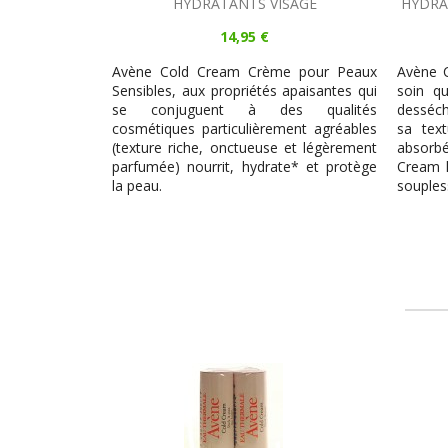
HYDRATANTS VISAGE
HYDRA
14,95 €
Avène Cold Cream Crème pour Peaux
Avène 
Sensibles, aux propriétés apaisantes qui
soin q
se conjuguent à des qualités
desséc
cosmétiques particulièrement agréables
sa tex
(texture riche, onctueuse et légèrement
absorb
parfumée) nourrit, hydrate* et protège
Cream 
la peau.
souples