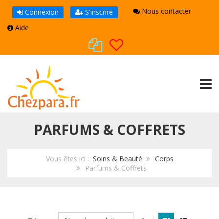
Nous contacter
Connexion
S'inscrire
Aide
TOGG
PARFUMS & COFFRETS
Vous êtes ici :
Soins & Beauté
Corps
Parfums & Coffrets