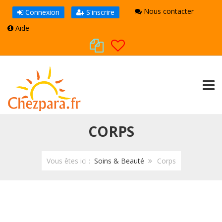
Nous contacter
Connexion
S'inscrire
Aide
TOGG
CORPS
Vous êtes ici :
Soins & Beauté
Corps