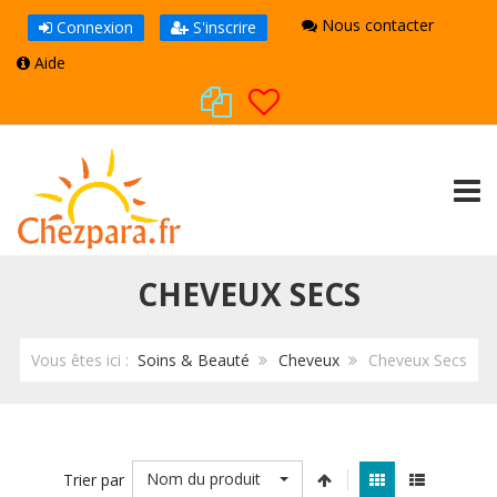
Nous contacter
Connexion
S'inscrire
Aide
TOGG
CHEVEUX SECS
Vous êtes ici :
Soins & Beauté
Cheveux
Cheveux Secs
Nom du produit
Trier par