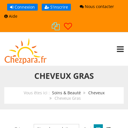
Nous contacter
Connexion
S'inscrire
Aide
TOGG
CHEVEUX GRAS
Vous êtes ici :
Soins & Beauté
Cheveux
Cheveux Gras