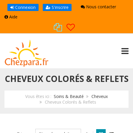
Nous contacter
Connexion
S'inscrire
Aide
TOGG
CHEVEUX COLORÉS & REFLETS
Vous êtes ici :
Soins & Beauté
Cheveux
Cheveux Colorés & Reflets