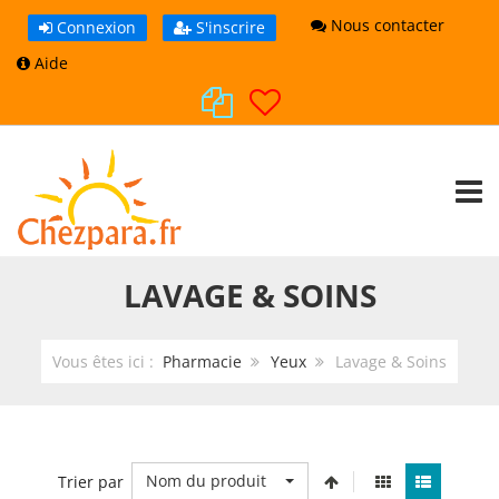
Nous contacter
Connexion
S'inscrire
Aide
TOGG
LAVAGE & SOINS
Vous êtes ici :
Pharmacie
Yeux
Lavage & Soins
Nom du produit
Trier par