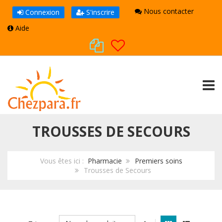
Nous contacter
Connexion
S'inscrire
Aide
TOGG
TROUSSES DE SECOURS
Vous êtes ici :
Pharmacie
Premiers soins
Trousses de Secours