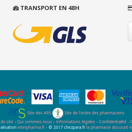
TRANSPORT EN 48H
Site des ARS
Site de l'ordre des pharmaciens
 du site
-
Qui sommes nous
-
Informations légales
-
Confidentialité
-
C
alisation
interpharma.fr
- © 2017 chezpara.fr
la pharmacie discount e