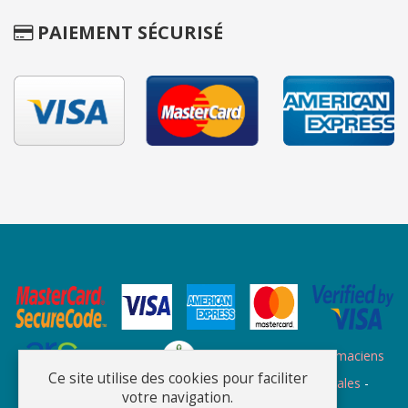
PAIEMENT SÉCURISÉ
Site des ARS
Site de l'ordre des pharmaciens
Ce site utilise des cookies pour faciliter
Plan du site
-
Qui sommes nous
-
Informations légales
-
votre navigation.
Confidentialité
-
C.G.V.