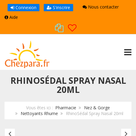
Nous contacter
Connexion
S'inscrire
Aide
TOGG
RHINOSÉDAL SPRAY NASAL
20ML
Vous êtes ici :
Pharmacie
Nez & Gorge
Nettoyants Rhume
RhinoSédal Spray Nasal 20ml
Puressentiel
Rh