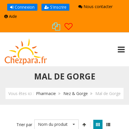
Nous contacter
Connexion
S'inscrire
Aide
TOGG
MAL DE GORGE
Vous êtes ici :
Pharmacie
Nez & Gorge
Mal de Gorge
Nom du produit
Trier par