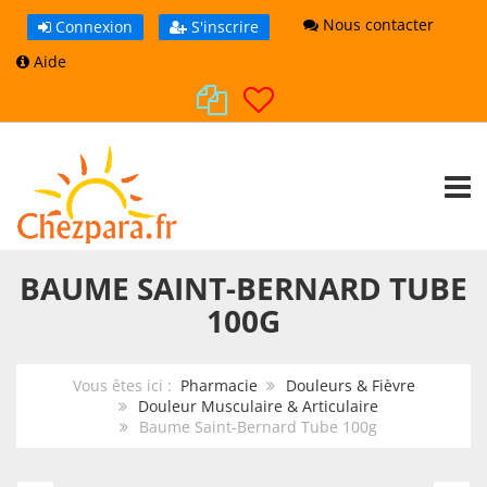
Nous contacter
Connexion
S'inscrire
Aide
TOGG
BAUME SAINT-BERNARD TUBE
100G
Vous êtes ici :
Pharmacie
Douleurs & Fièvre
Douleur Musculaire & Articulaire
Baume Saint-Bernard Tube 100g