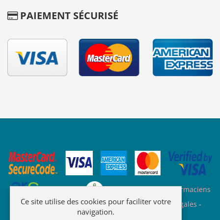
PAIEMENT SÉCURISÉ
Site des ARS
Site de l'ordre des pharmaciens
Ce site utilise des cookies pour faciliter votre
Plan du site
-
Qui sommes nous
-
Informations légales
-
navigation.
Confidentialité
-
C.G.V.