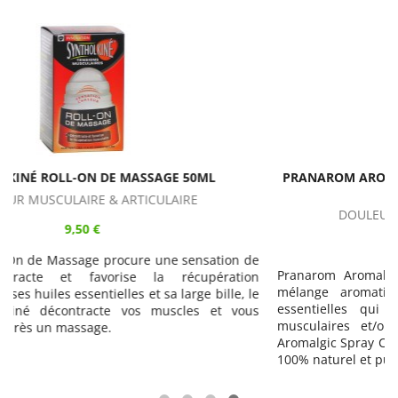
PRANAROM AROMALGIC SPRAY CONCENTRÉ CORPS BIO
75ML
DOULEUR MUSCULAIRE & ARTICULAIRE
9,95 €
 de
Pranarom Aromalgic Spray Concentré Corps Bio est un
ion
mélange aromatique concentré de différentes huiles
, le
essentielles qui permet de soulager les inconforts
ous
musculaires et/ou articulaires. Avec son label HECT,
Aromalgic Spray Concentré Corps Bio Pranarom est garanti
100% naturel et pur.