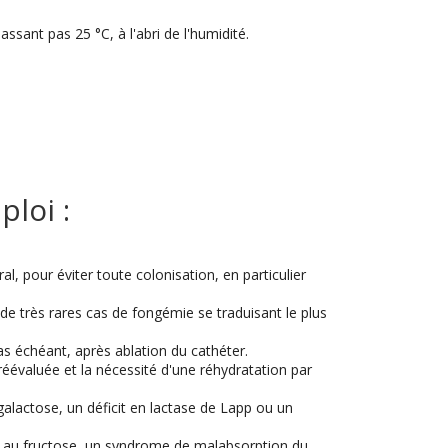
sant pas 25 °C, à l'abri de l'humidité.
loi :
, pour éviter toute colonisation, en particulier
 de très rares cas de fongémie se traduisant le plus
as échéant, après ablation du cathéter.
 réévaluée et la nécessité d'une réhydratation par
galactose, un déficit en lactase de Lapp ou un
ce au fructose, un syndrome de malabsorption du