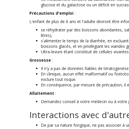
glucose et du galactose ou un déficit en sucra
Précautions d'emploi
:
L'enfant de plus de 6 ans et l'adulte devront être info
se réhydrater par des boissons abondantes, sal
litres),
s'alimenter le temps de la diarrhée, en excluant 
boissons glacés, et en privilégiant les viandes gril
Ultra-levure étant constitué de cellules vivante
Grossesse
:
Il n'y a pas de données fiables de tératogenèse 
En clinique, aucun effet malformatif ou foetoto
exclure tout risque.
En conséquence, par mesure de précaution, il e
Allaitement
:
Demandez conseil à votre médecin ou à votre
Interactions avec d'autr
De par sa nature fongique, ne pas associer à u