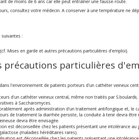
fant de moins de 6 ans car elle peut entraîner une fausse-route.
urs, consultez votre médecin. A conserver à une température ne dépas
 suivantes :
(cf. Mises en garde et autres précautions particulières d'emploi).
 précautions particulières d'emp
dans l'environnement de patients porteurs d'un cathéter veineux central
rteurs d'un cathéter veineux central, même non traités par S.boulardii,
ositives à Saccharomyces.
orablement après administration d'un traitement antifongique et, le c
jours de traitement la diarrhée persiste, la conduite à tenir devra être
veineuse devra être envisagée.
ion est déconseillée chez les patients présentant une intolérance au 
lactose (maladies héréditaires rares).
isation est déconseillée chez les patients présentant une intoléran