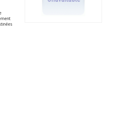
e
lément
stinées