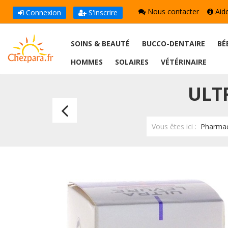
Nous contacter
Aid
Connexion
S'inscrire
SOINS & BEAUTÉ
BUCCO-DENTAIRE
BÉ
HOMMES
SOLAIRES
VÉTÉRINAIRE
ULT
Ultra-
Levure
Vous êtes ici :
Pharmac
200mg
10
Gélules