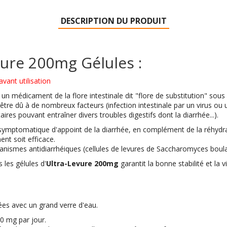
DESCRIPTION DU PRODUIT
vure 200mg Gélules :
vant utilisation
t un médicament
de la flore intestinale dit "flore de substitution" so
ut être dû à de nombreux facteurs (infection intestinale par un virus o
ires pouvant entraîner divers troubles digestifs dont la diarrhée...).
ymptomatique d'appoint de la diarrhée, en complément de la réhydratat
ment soit efficace.
anismes antidiarrhéiques (cellules de levures de Saccharomyces boular
 les gélules d'
Ultra-Levure 200mg
garantit la bonne stabilité et la 
ées avec un grand verre d'eau.
00 mg par jour.