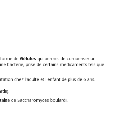
us forme de
Gélules
qui permet de compenser un
u une bactérie, prise de certains médicaments tels que
ion chez l'adulte et l'enfant de plus de 6 ans.
dii).
vitalité de Saccharomyces boulardii.