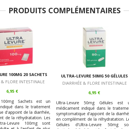
PRODUITS COMPLÉMENTAIRES
A-LEVURE 50MG 50 GÉLULES
ULTRA-LEVURE 200MG 30 GÉ
RRHÉE & FLORE INTESTINALE
DIARRHÉE & FLORE INTESTI
6,95 €
14,95 €
Levure 50mg Gélules est un
Ultra-Levure 200mg Gélules
ent indiqué dans le traitement
médicament indiqué dans le tr
atique d'appoint de la diarrhée,
symptomatique d'appoint de la d
lément de la réhydratation. Les
en complément de la réhydratat
s d'Ultra-Levure 50mg sont
Gélules d'Ultra-Levure 200