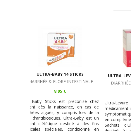
TICKS
ULTRA-LEVURE 100MG 20 SACHETS
ULTR
TESTINALE
DIARRHÉE & FLORE INTESTINALE
DIA
6,95 €
réconisé chez
Ultra-Levure 100mg Sachets est un
Ultra-
ce, en cas de
médicament indiqué dans le traitement
médicam
ris lors de la
symptomatique d'appoint de la diarrhée,
symptom
ra-Baby est un
en complément de la réhydratation. Les
en comp
né à des fins
Sachets d'Ultra-Levure 100mg sont
Gélule
onditionné en
destinés à l'adulte et à l'enfant de plus