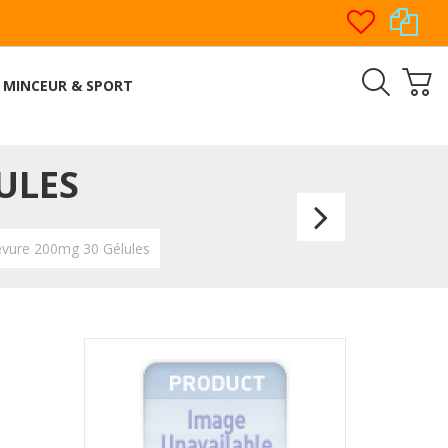
MINCEUR & SPORT
ULES
Ultra-
Levur
evure 200mg 30 Gélules
50mg
50
Gélule