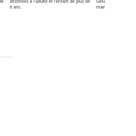
e plus de
Gélules est l'aide idéale pour retrouver et
maintenir votre équilibre intérieur.