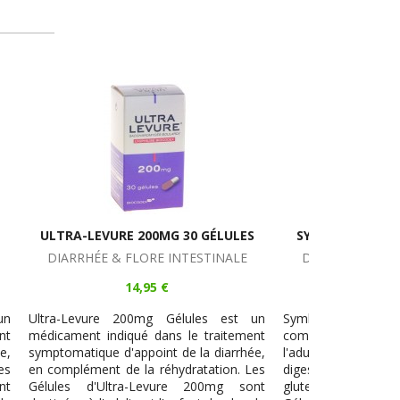
LULES
SYMBIOSYS ALFLOREX 30 GÉLULES
NALE
DIARRHÉE & FLORE INTESTINALE
24,95 €
 est un
Symbiosys Alflorex Gélules est un
aitement
complément alimentaire préconisé chez
iarrhée,
l'adulte en cas de déséquilibre de la flore
ion. Les
digestive et déséquilibre intestinal. Sans
mg sont
gluten ni lactose, Alflorex Symbiosys