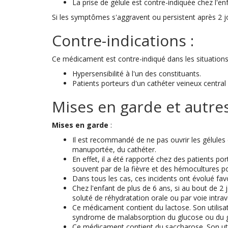
La prise de gélule est contre-indiquée chez l'en
Si les symptômes s'aggravent ou persistent après 2 jo
Contre-indications :
Ce médicament est contre-indiqué dans les situations
Hypersensibilité à l'un des constituants.
Patients porteurs d'un cathéter veineux central 
Mises en garde et autres
Mises en garde
:
Il est recommandé de ne pas ouvrir les gélules 
manuportée, du cathéter.
En effet, il a été rapporté chez des patients po
souvent par de la fièvre et des hémocultures p
Dans tous les cas, ces incidents ont évolué fav
Chez l'enfant de plus de 6 ans, si au bout de 2 
soluté de réhydratation orale ou par voie intra
Ce médicament contient du lactose. Son utilisat
syndrome de malabsorption du glucose ou du ga
Ce médicament contient du saccharose. Son util