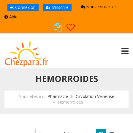
Nous contacter
Connexion
S'inscrire
Aide
TOGG
HEMORROIDES
Vous êtes ici :
Pharmacie
Circulation Veineuse
Hemorroides