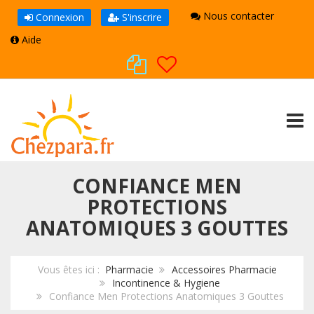
Nous contacter
Connexion
S'inscrire
Aide
TOGG
CONFIANCE MEN
PROTECTIONS
ANATOMIQUES 3 GOUTTES
Vous êtes ici :
Pharmacie
Accessoires Pharmacie
Incontinence & Hygiene
Confiance Men Protections Anatomiques 3 Gouttes