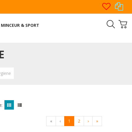
MINCEUR & SPORT
E
ygiene
e:
«
‹
1
2
›
»