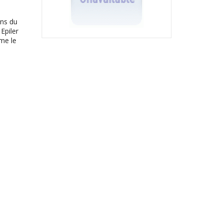
ins du
Epiler
ême le