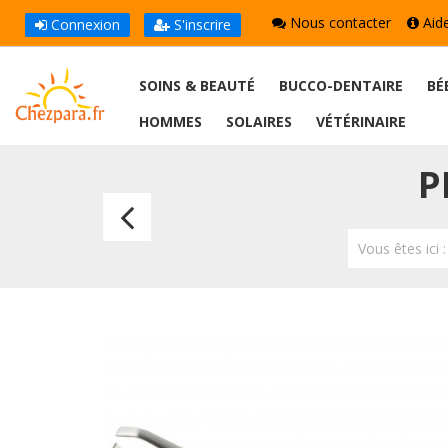
Nous contacter
Aid
Connexion
S'inscrire
SOINS & BEAUTÉ
BUCCO-DENTAIRE
BÉ
HOMMES
SOLAIRES
VÉTÉRINAIRE
P
Pince
à
Vous êtes ici 
Epiler
Mors
Biais