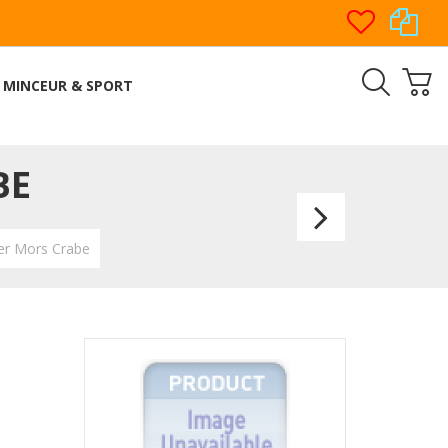
MINCEUR & SPORT
BE
Pince
à
ler Mors Crabe
Epiler
Spécia
Echar