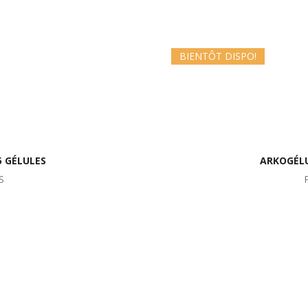
BIENTÔT DISPO!
5 GÉLULES
ARKOGÉLU
S