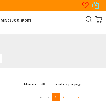
MINCEUR & SPORT
40
Montrer
produits par page
«
‹
1
2
›
»