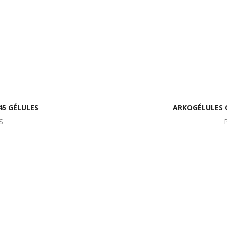
5 GÉLULES
ARKOGÉLULES C
S