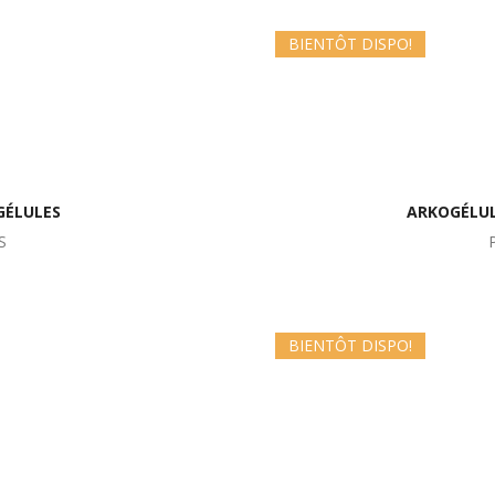
BIENTÔT DISPO!
GÉLULES
ARKOGÉLUL
S
BIENTÔT DISPO!