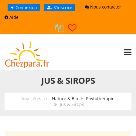
Nous contacter
Connexion
S'inscrire
Aide
TOGG
JUS & SIROPS
Vous êtes ici :
Nature & Bio
Phytothérapie
Jus & Sirops