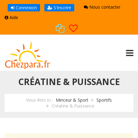
Nous contacter
Connexion
S'inscrire
Aide
TOGG
CRÉATINE & PUISSANCE
Vous êtes ici :
Minceur & Sport
Sportifs
Créatine & Puissance