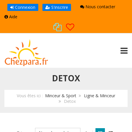
Nous contacter
Connexion
S'inscrire
Aide
TOGG
DETOX
Vous êtes ici :
Minceur & Sport
Ligne & Minceur
Detox