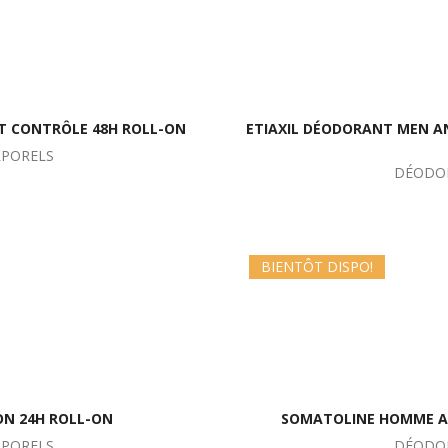
T CONTRÔLE 48H ROLL-ON
ETIAXIL DÉODORANT MEN A
RPORELS
DÉODOR
BIENTÔT DISPO!
N 24H ROLL-ON
SOMATOLINE HOMME AB
RPORELS
DÉODOR