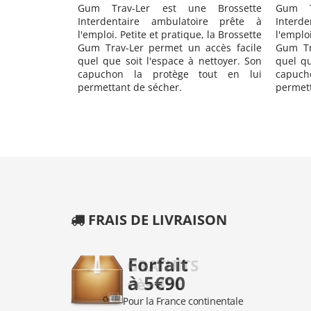
-Ler est une Brossette
Gum Trav-Ler est une Bross
taire ambulatoire prête à
Interdentaire ambulatoire prê
etite et pratique, la Brossette
l'emploi. Petite et pratique, la Bros
Ler permet un accès facile
Gum Trav-Ler permet un accès fa
oit l'espace à nettoyer. Son
quel que soit l'espace à nettoyer
 la protège tout en lui
capuchon la protège tout en
 de sécher.
permettant de sécher.
FRAIS DE LIVRAISON