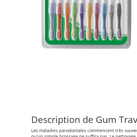
Description de Gum Trav-
Les maladies parodontales commencent très souvent
qu'un simple brossage ne suffira pas. Le nettoyage 