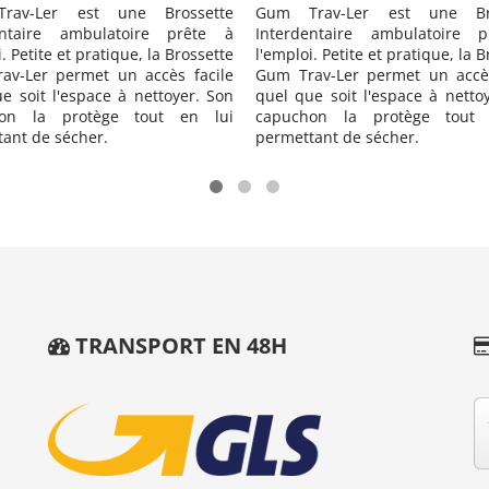
ette
Gum Trav-Ler est une Brossette
Gum Trav-Ler
te à
Interdentaire ambulatoire prête à
Interdentaire 
sette
l'emploi. Petite et pratique, la Brossette
l'emploi. Petite 
cile
Gum Trav-Ler permet un accès facile
Gum Trav-Ler p
. Son
quel que soit l'espace à nettoyer. Son
quel que soit l'
 lui
capuchon la protège tout en lui
capuchon la p
permettant de sécher.
permettant de s
TRANSPORT EN 48H