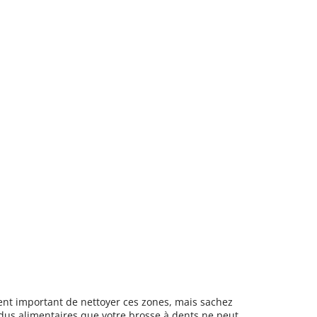
ent important de nettoyer ces zones, mais sachez
idus alimentaires que votre brosse à dents ne peut