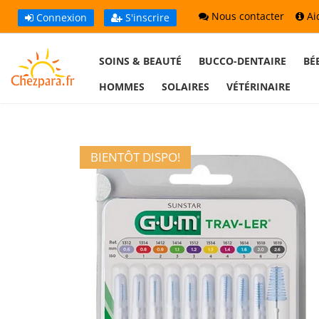
Nous contacter
Ai
Connexion
S'inscrire
SOINS & BEAUTÉ
BUCCO-DENTAIRE
BÉ
HOMMES
SOLAIRES
VÉTÉRINAIRE
BIENTÔT DISPO!