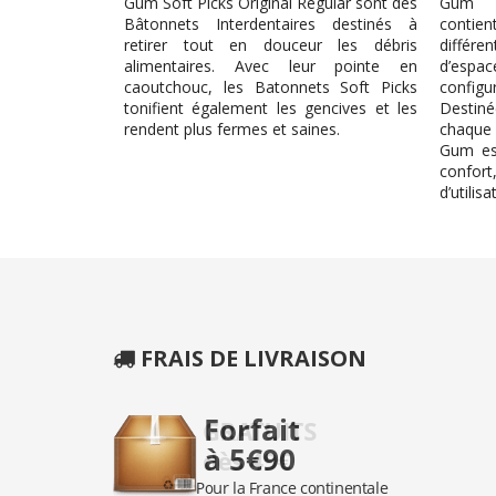
Gum Soft Picks Original Regular sont des
Gum Tr
Bâtonnets Interdentaires destinés à
contie
retirer tout en douceur les débris
différen
alimentaires. Avec leur pointe en
d’espa
caoutchouc, les Batonnets Soft Picks
configu
tonifient également les gencives et les
Destin
rendent plus fermes et saines.
chaque 
Gum es
confor
d’utilisa
FRAIS DE LIVRAISON