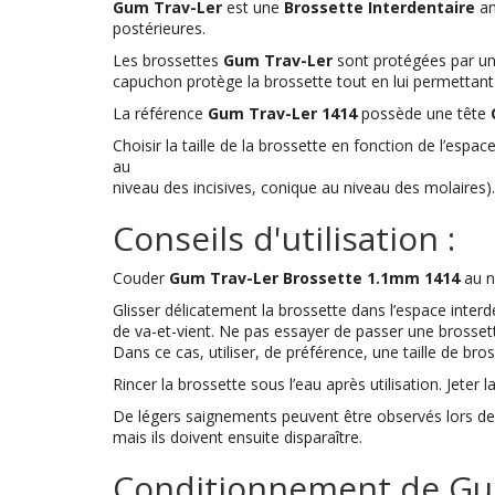
Gum Trav-Ler
est une
Brossette Interdentaire
am
postérieures.
Les brossettes
Gum Trav-Ler
sont protégées par un 
capuchon protège la brossette tout en lui permettant
La référence
Gum Trav-Ler 1414
possède une tête
Choisir la taille de la brossette en fonction de l’esp
au
niveau des incisives, conique au niveau des molaires).
Conseils d'utilisation :
Couder
Gum Trav-Ler Brossette 1.1mm 1414
au n
Glisser délicatement la brossette dans l’espace inte
de va-et-vient. Ne pas essayer de passer une brossette 
Dans ce cas, utiliser, de préférence, une taille de bross
Rincer la brossette sous l’eau après utilisation. Jeter 
De légers saignements peuvent être observés lors des
mais ils doivent ensuite disparaître.
Conditionnement de Gum