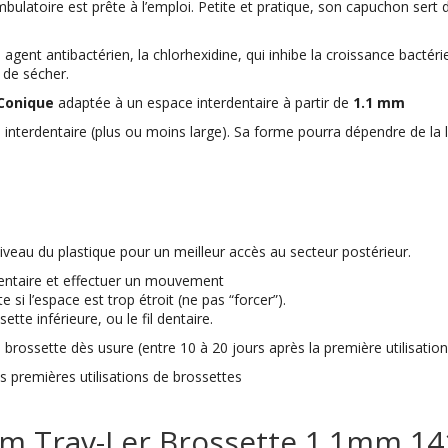
bulatoire est prête à l’emploi. Petite et pratique,
son capuchon sert 
agent antibactérien, la chlorhexidine, qui inhibe la croissance bactér
 de sécher.
Conique
adaptée à un espace interdentaire à partir de
1.1 mm
ace interdentaire (plus ou moins large). Sa forme pourra dépendre de la
iveau du plastique pour un meilleur accès au secteur postérieur.
rdentaire et effectuer un mouvement
si l’espace est trop étroit (ne pas “forcer”).
ette inférieure, ou le fil dentaire.
la brossette dès usure (entre 10 à 20 jours après la première utilisation
 premières utilisations de brossettes
 Trav-Ler Brossette 1.1mm 141