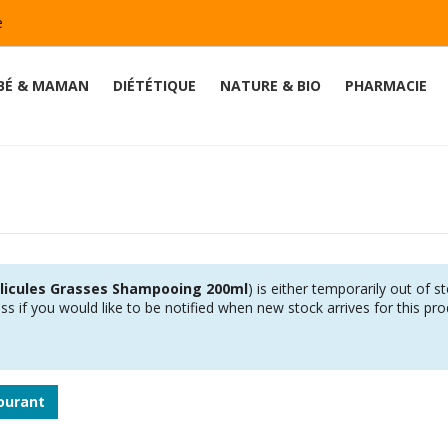
e
BÉ & MAMAN
DIÉTÉTIQUE
NATURE & BIO
PHARMACIE
licules Grasses Shampooing 200ml
) is either temporarily out of s
s if you would like to be notified when new stock arrives for this pro
ourant