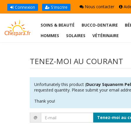
Nous contacter
Aid
Connexion
S'inscrire
SOINS & BEAUTÉ
BUCCO-DENTAIRE
BÉ
HOMMES
SOLAIRES
VÉTÉRINAIRE
TENEZ-MOI AU COURANT
Unfortunately this product (
Ducray Squanorm Pel
requested quantity. Please submit your email addres
Thank you!
E-
@
Tenez-moi au c
mail