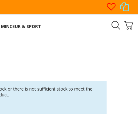
MINCEUR & SPORT
tock or there is not sufficient stock to meet the
duct.