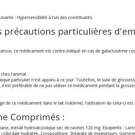
vante : Hypersensibilité à l'un des constituants.
 précautions particulières d'emp
charose, ce médicament est contre-indiqué en cas de galactosémie c
chez l'animal.
ique particulier n'est apparu à ce jour. Toutefois, le suivi de grosses
il est préférable de ne pas utiliser ce médicament pendant la grosse
 de ce médicament dans le lait maternel, l'utilisation de celui-ci est à
ne Comprimés :
ane, extrait hydroalcoolique sec de racines 120 mg. Excipients : La
ice colloïdale hydratée, Crospovidone, Stéarate de magnésium, Gomm