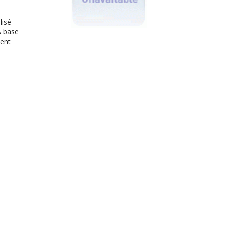
lisé
A base
sent