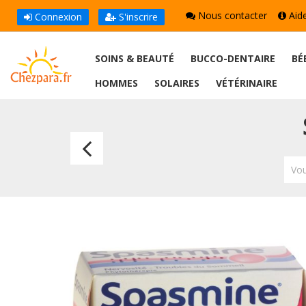
Nous contacter
Aid
Connexion
S'inscrire
SOINS & BEAUTÉ
BUCCO-DENTAIRE
BÉ
HOMMES
SOLAIRES
VÉTÉRINAIRE
Quies
Masque
Vou
de
Relaxation
Occultant