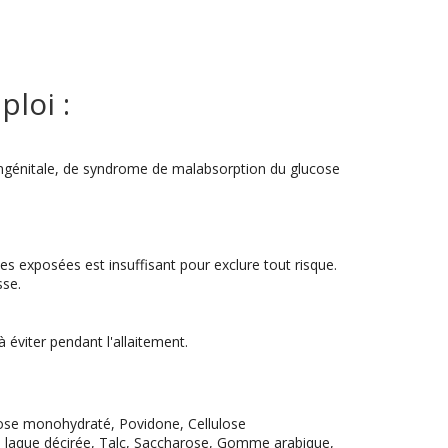
loi :
ongénitale, de syndrome de malabsorption du glucose
ses exposées est insuffisant pour exclure tout risque.
sse.
 éviter pendant l'allaitement.
ctose monohydraté, Povidone, Cellulose
e laque décirée, Talc, Saccharose, Gomme arabique,