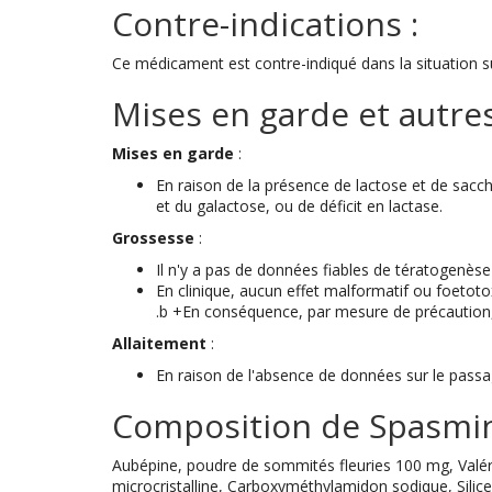
Contre-indications :
Ce médicament est contre-indiqué dans la situation sui
Mises en garde et autres
Mises en garde
:
En raison de la présence de lactose et de sac
et du galactose, ou de déficit en lactase.
Grossesse
:
Il n'y a pas de données fiables de tératogenèse 
En clinique, aucun effet malformatif ou foetotox
.b +En conséquence, par mesure de précaution, 
Allaitement
:
En raison de l'absence de données sur le passage
Composition de Spasmi
Aubépine, poudre de sommités fleuries 100 mg, Valéri
microcristalline, Carboxyméthylamidon sodique, Sil