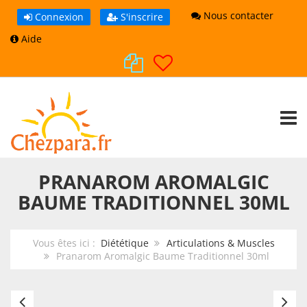
Nous contacter
Connexion
S'inscrire
Aide
TOGG
PRANAROM AROMALGIC
BAUME TRADITIONNEL 30ML
Vous êtes ici :
Diététique
Articulations & Muscles
Pranarom Aromalgic Baume Traditionnel 30ml
Pranarom
Pu