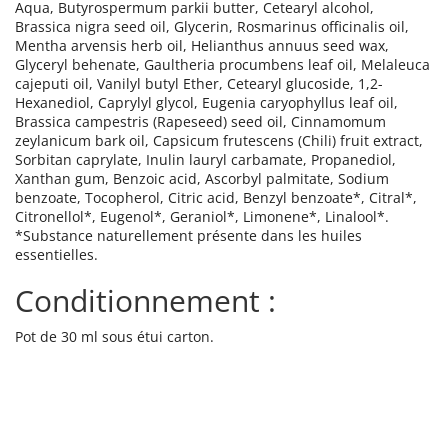
Aqua, Butyrospermum parkii butter, Cetearyl alcohol,
Brassica nigra seed oil, Glycerin, Rosmarinus officinalis oil,
Mentha arvensis herb oil, Helianthus annuus seed wax,
Glyceryl behenate, Gaultheria procumbens leaf oil, Melaleuca
cajeputi oil, Vanilyl butyl Ether, Cetearyl glucoside, 1,2-
Hexanediol, Caprylyl glycol, Eugenia caryophyllus leaf oil,
Brassica campestris (Rapeseed) seed oil, Cinnamomum
zeylanicum bark oil, Capsicum frutescens (Chili) fruit extract,
Sorbitan caprylate, Inulin lauryl carbamate, Propanediol,
Xanthan gum, Benzoic acid, Ascorbyl palmitate, Sodium
benzoate, Tocopherol, Citric acid, Benzyl benzoate*, Citral*,
Citronellol*, Eugenol*, Geraniol*, Limonene*, Linalool*.
*Substance naturellement présente dans les huiles
essentielles.
Conditionnement :
Pot de 30 ml sous étui carton.