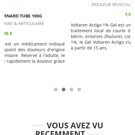
DOULEUR MUSCULAIRE & ARTICULAIRE
7,95 €
Voltaren Actigo 1% Gel est un médicament indiqué comme
traitement local de courte durée en cas de traumatisme
bénin, entorses (foulure), contusion. A base de Diclofénac
1%, le Gel Voltaren Actigo s'utilise chez l'adulte et l'enfant
é
à partir de 15 ans.
e
e
e
VOUS AVEZ VU
RECEMMENT