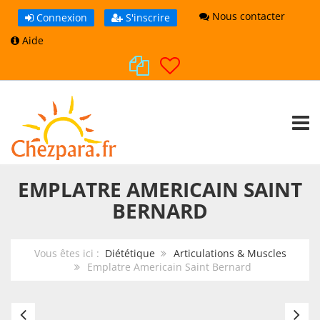
Nous contacter
Connexion
S'inscrire
Aide
TOGG
EMPLATRE AMERICAIN SAINT
BERNARD
Vous êtes ici :
Diététique
Articulations & Muscles
Emplatre Americain Saint Bernard
Chondrosteo+
Pi