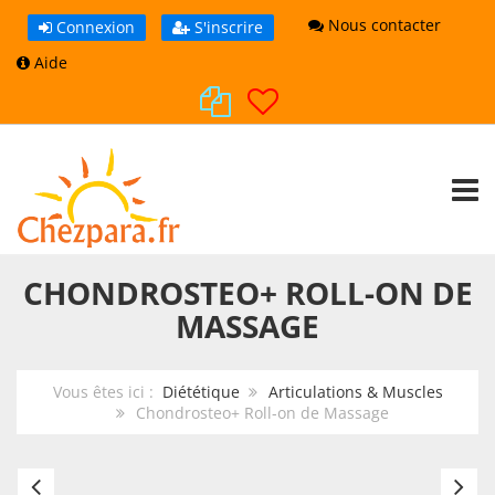
Nous contacter
Connexion
S'inscrire
Aide
TOGG
CHONDROSTEO+ ROLL-ON DE
MASSAGE
Vous êtes ici :
Diététique
Articulations & Muscles
Chondrosteo+ Roll-on de Massage
Chondrostéo+
Em