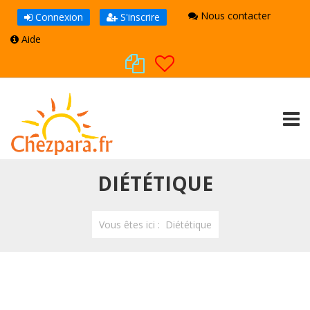
Nous contacter
Connexion
S'inscrire
Aide
TOGG
DIÉTÉTIQUE
Vous êtes ici :
Diététique