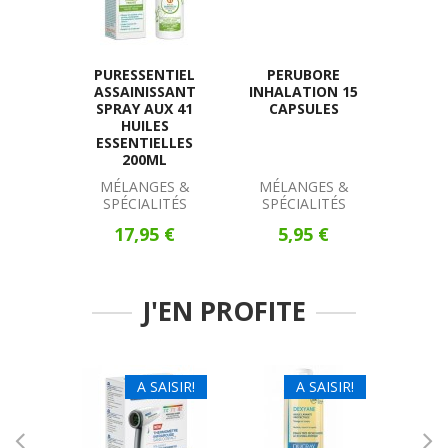
PURESSENTIEL
PERUBORE
E
ASSAINISSANT
INHALATION 15
DÉODO
SPRAY AUX 41
CAPSULES
TRANS
HUILES
A
ESSENTIELLES
200ML
MÉLANGES &
MÉLANGES &
DÉO
SPÉCIALITÉS
SPÉCIALITÉS
9
17,95 €
5,95 €
J'EN PROFITE
A SAISIR!
A SAISIR!
B