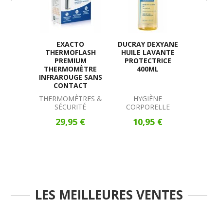
EXACTO
DUCRAY DEXYANE
KLORA
THERMOFLASH
HUILE LAVANTE
CAPS L
PREMIUM
PROTECTRICE
O
THERMOMÈTRE
400ML
INFRAROUGE SANS
CONTACT
THERMOMÈTRES &
HYGIÈNE
ANTI
SÉCURITÉ
CORPORELLE
FOR
29,95 €
10,95 €
24,95
Vous e
LES MEILLEURES VENTES