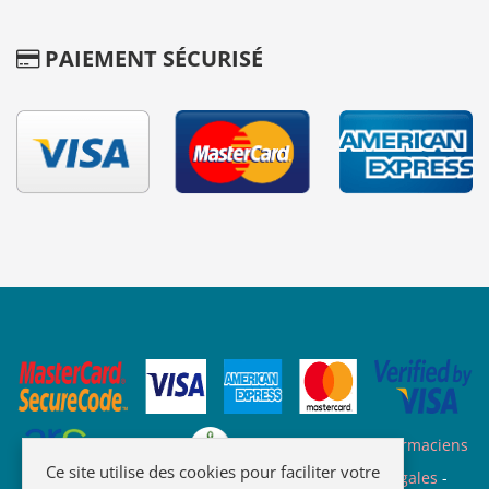
PAIEMENT SÉCURISÉ
Site des ARS
Site de l'ordre des pharmaciens
Ce site utilise des cookies pour faciliter votre
Plan du site
-
Qui sommes nous
-
Informations légales
-