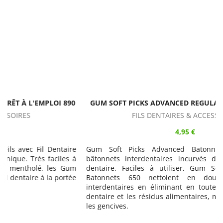
0
GUM SOFT PICKS ADVANCED REGULAR BATONNETS 650
FILS DENTAIRES & ACCESSOIRES
4,95 €
e
Gum Soft Picks Advanced Batonnets 650 sont des
à
bâtonnets interdentaires incurvés destinés à l'hygiène
m
dentaire. Faciles à utiliser, Gum Soft Picks Advanced
e
Batonnets 650 nettoient en douceur les espaces
interdentaires en éliminant en toute sécurité la plaque
dentaire et les résidus alimentaires, massent et stimulent
les gencives.