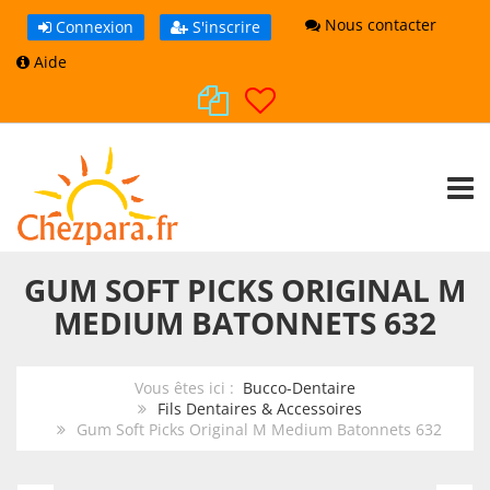
Nous contacter
Connexion
S'inscrire
Aide
TOGG
GUM SOFT PICKS ORIGINAL M
MEDIUM BATONNETS 632
Vous êtes ici :
Bucco-Dentaire
Fils Dentaires & Accessoires
Gum Soft Picks Original M Medium Batonnets 632