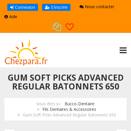
Nous contacter
Connexion
S'inscrire
Aide
TOGG
GUM SOFT PICKS ADVANCED
REGULAR BATONNETS 650
Vous êtes ici :
Bucco-Dentaire
Fils Dentaires & Accessoires
Gum Soft Picks Advanced Regular Batonnets 650