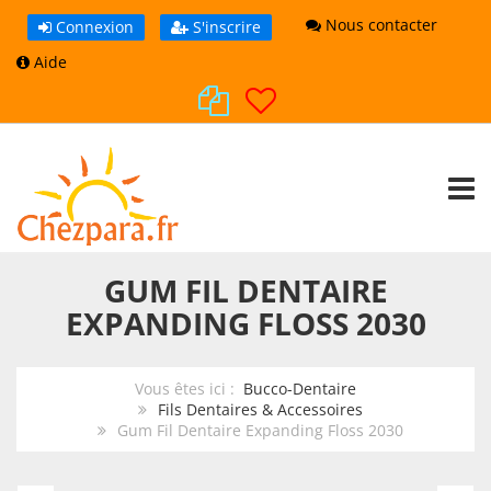
Nous contacter
Connexion
S'inscrire
Aide
TOGG
GUM FIL DENTAIRE
EXPANDING FLOSS 2030
Vous êtes ici :
Bucco-Dentaire
Fils Dentaires & Accessoires
Gum Fil Dentaire Expanding Floss 2030