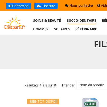
Nous contacter
Aid
Connexion
S'inscrire
SOINS & BEAUTÉ
BUCCO-DENTAIRE
BÉ
HOMMES
SOLAIRES
VÉTÉRINAIRE
FI
Nom du produit
Résultats 1 à 8 sur 8
Trier par
BIENTÔT DISPO!