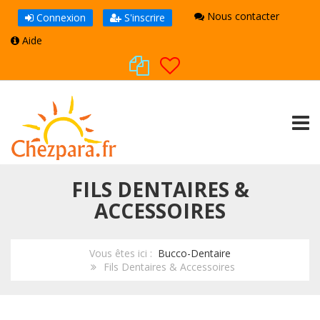
Nous contacter
Connexion
S'inscrire
Aide
TOGG
FILS DENTAIRES &
ACCESSOIRES
Vous êtes ici :
Bucco-Dentaire
Fils Dentaires & Accessoires