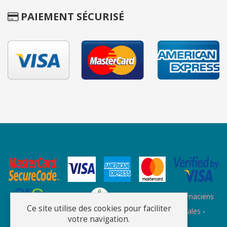
PAIEMENT SÉCURISÉ
Site des ARS
Site de l'ordre des pharmaciens
Ce site utilise des cookies pour faciliter
Plan du site
-
Qui sommes nous
-
Informations légales
-
votre navigation.
Confidentialité
-
C.G.V.