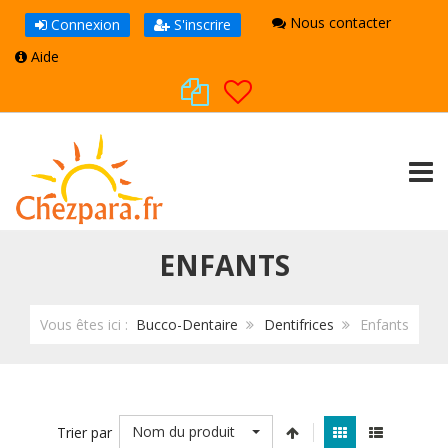
Nous contacter
Connexion
S'inscrire
Aide
TOGG
ENFANTS
Vous êtes ici :
Bucco-Dentaire
Dentifrices
Enfants
Nom du produit
Trier par