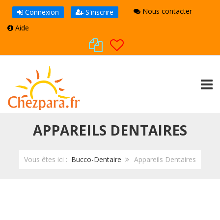
Nous contacter
Connexion
S'inscrire
Aide
TOGG
APPAREILS DENTAIRES
Vous êtes ici :
Bucco-Dentaire
Appareils Dentaires