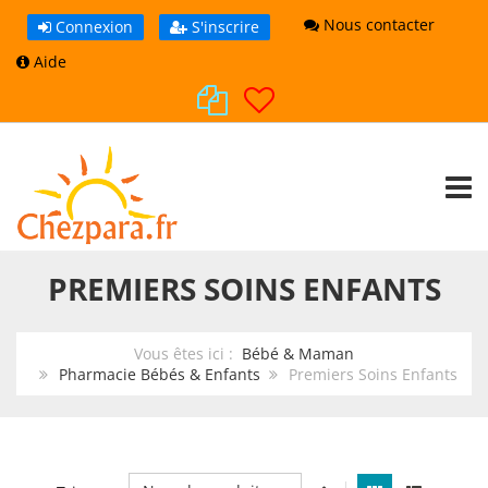
Nous contacter
Connexion
S'inscrire
Aide
TOGG
PREMIERS SOINS ENFANTS
Vous êtes ici :
Bébé & Maman
Pharmacie Bébés & Enfants
Premiers Soins Enfants