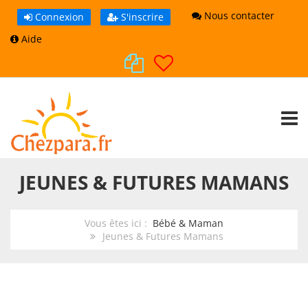
Nous contacter
Connexion
S'inscrire
Aide
TOGG
JEUNES & FUTURES MAMANS
Vous êtes ici :
Bébé & Maman
Jeunes & Futures Mamans