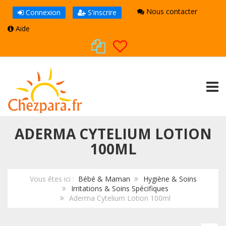
Nous contacter
Connexion
S'inscrire
Aide
TOGG
ADERMA CYTELIUM LOTION
100ML
Vous êtes ici :
Bébé & Maman
Hygiène & Soins
Irritations & Soins Spécifiques
Aderma Cytelium Lotion 100ml